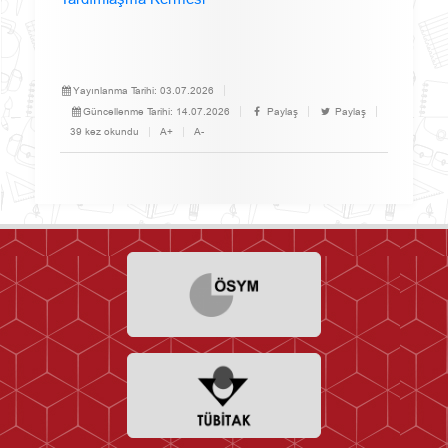
Yayınlanma Tarihi:
03.07.2026
Güncellenme Tarihi:
14.07.2026
Paylaş
Paylaş
39 kez okundu
A+
A-