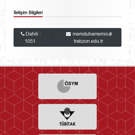
İletişim Bilgileri
Dahili :
|
memduhamemis
1051
trabzon.edu.tr