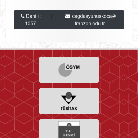
Dahili :
|
cagdasyunuskoca
1057
trabzon.edu.tr